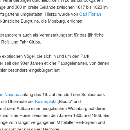
nge und 300 m breite Gelände zwischen 1817 bis 1823 im
aftsgartens umgestaltet. Hierzu wurde von
Carl Florian
ünstliche Burgruine, die Mosburg, errichtet.
eranderem auch als Veranstaltungsort für das jährliche
 Reit- und Fahr-Clubs.
 exotischen Vögel, die sich in und um den Park
er seit den 90er Jahren etliche Papageienarten, von denen
hier besonders eingebürgert hat.
von Nassau
anfang des 19. Jahrhundert den Schlosspark
h die Überreste der
Kaiserpfalz
„Biburc“ und
mit dem Aufbau einer neugotischen Wohnburg auf deren
künstliche Ruine zwischen den Jahren 1805 und 1806. Sie
lunge vom längst vergangenen Mittelalter verkörpern und
kzugsort der nassauer Herzöge.