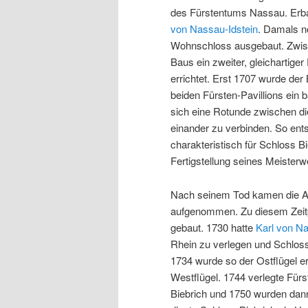
des Fürstentums Nassau. Erba
von Nassau-Idstein
. Damals n
Wohnschloss ausgebaut. Zwisc
Baus ein zweiter, gleichartiger
errichtet. Erst 1707 wurde de
beiden Fürsten-Pavillions ein
sich eine Rotunde zwischen di
einander zu verbinden. So ent
charakteristisch für Schloss Bi
Fertigstellung seines Meisterw
Nach seinem Tod kamen die Ar
aufgenommen. Zu diesem Zeitpu
gebaut. 1730 hatte
Karl von N
Rhein zu verlegen und Schloss 
1734 wurde so der Ostflügel e
Westflügel. 1744 verlegte Fürs
Biebrich und 1750 wurden dann