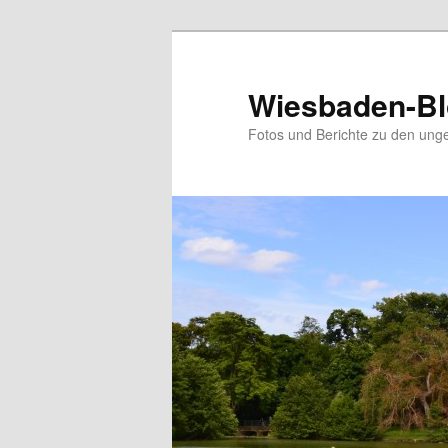
Zum
Zum
Inhalt
sekundären
wechseln
Inhalt
Wiesbaden-B
wechseln
Fotos und Berichte zu den ung