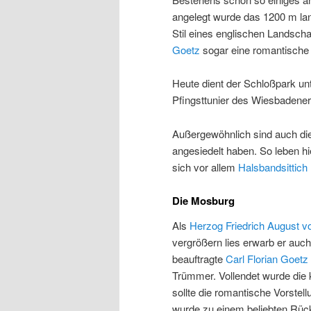
angelegt wurde das 1200 m la
Stil eines englischen Landsch
Goetz
sogar eine romantische k
Heute dient der Schloßpark unt
Pfingsttunier des Wiesbadener
Außergewöhnlich sind auch die
angesiedelt haben. So leben hi
sich vor allem
Halsbandsittich
Die Mosburg
Als
Herzog Friedrich August 
vergrößern lies erwarb er auc
beauftragte
Carl Florian Goetz
Trümmer. Vollendet wurde die 
sollte die romantische Vorstel
wurde zu einem beliebten Rüc