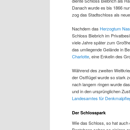
diente Schloss Biebrich als H
Danach wurde es bis 1866 nur
zog das Stadtschloss als neue
Nachdem das
Herzogtum Nas
Schloss Biebrich im Privatbes
viele Jahre später zum Großh
das umliegende Gelände in Be
Charlotte
, eine Enkelin des G
Während des zweiten Weltkrieg
der Ostflügel wurde so stark 
nach langem ringen wurde das 
und in den ursprünglichen Zust
Landesamtes für Denkmalpfle
Der Schlosspark
Wie das Schloss, so hat auch 
Bestehens schon so einiges a