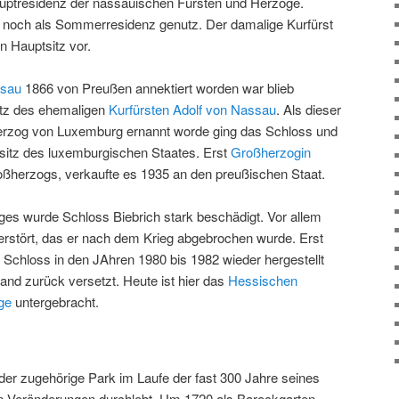
auptresidenz der nassauischen Fürsten und Herzöge.
 noch als Sommerresidenz genutz. Der damalige Kurfürst
n Hauptsitz vor.
sau
1866 von Preußen annektiert worden war blieb
itz des ehemaligen
Kurfürsten Adolf von Nassau
. Als dieser
erzog von Luxemburg ernannt worde ging das Schloss und
sitz des luxemburgischen Staates. Erst
Großherzogin
roßherzogs, verkaufte es 1935 an den preußischen Staat.
es wurde Schloss Biebrich stark beschädigt. Vor allem
zerstört, das er nach dem Krieg abgebrochen wurde. Erst
Schloss in den JAhren 1980 bis 1982 wieder hergestellt
and zurück versetzt. Heute ist hier das
Hessischen
ge
untergebracht.
der zugehörige Park im Laufe der fast 300 Jahre seines
n Veränderungen durchlebt. Um 1720 als Barockgarten