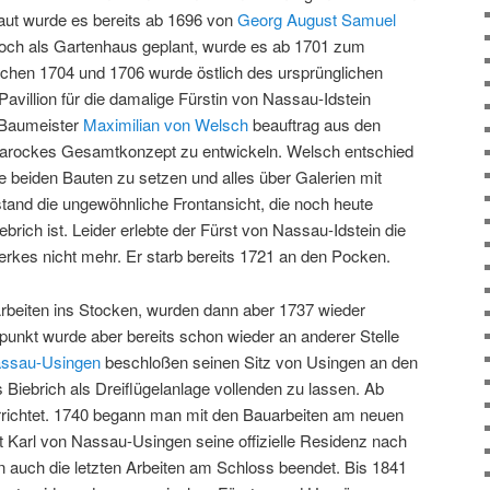
ut wurde es bereits ab 1696 von
Georg August Samuel
och als Gartenhaus geplant, wurde es ab 1701 zum
hen 1704 und 1706 wurde östlich des ursprünglichen
 Pavillion für die damalige Fürstin von Nassau-Idstein
r Baumeister
Maximilian von Welsch
beauftrag aus den
 barockes Gesamtkonzept zu entwickeln. Welsch entschied
e beiden Bauten zu setzen und alles über Galerien mit
stand die ungewöhnliche Frontansicht, die noch heute
ebrich ist. Leider erlebte der Fürst von Nassau-Idstein die
erkes nicht mehr. Er starb bereits 1721 an den Pocken.
beiten ins Stocken, wurden dann aber 1737 wieder
nkt wurde aber bereits schon wieder an anderer Stelle
assau-Usingen
beschloßen seinen Sitz von Usingen an den
Biebrich als Dreiflügelanlage vollenden zu lassen. Ab
rrichtet. 1740 begann man mit den Bauarbeiten am neuen
t Karl von Nassau-Usingen seine offizielle Residenz nach
 auch die letzten Arbeiten am Schloss beendet. Bis 1841