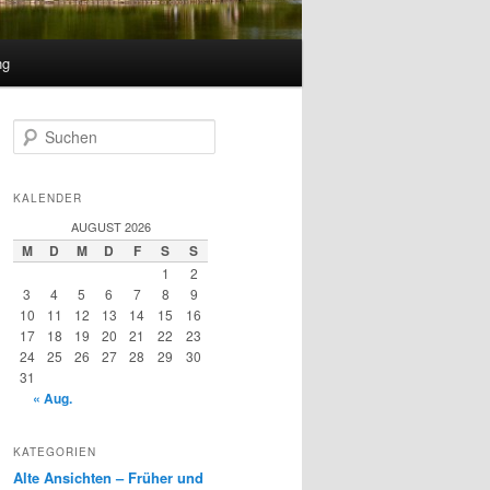
ng
S
u
c
h
KALENDER
e
AUGUST 2026
n
M
D
M
D
F
S
S
1
2
3
4
5
6
7
8
9
10
11
12
13
14
15
16
17
18
19
20
21
22
23
24
25
26
27
28
29
30
31
« Aug.
KATEGORIEN
Alte Ansichten – Früher und