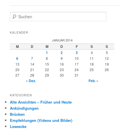
S
u
c
h
KALENDER
e
JANUAR 2014
n
M
D
M
D
F
S
S
1
2
3
4
5
6
7
8
9
10
11
12
13
14
15
16
17
18
19
20
21
22
23
24
25
26
27
28
29
30
31
« Dez.
Feb. »
KATEGORIEN
Alte Ansichten – Früher und Heute
Ankündigungen
Brücken
Empfehlungen (Videos und Bilder)
Leseecke