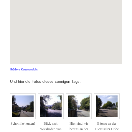
Größere Kartenansicht
Und hier die Fotos dieses sonnigen Tags.
Schon fast unten!
Blick nach
Hier sind wir
Bäume an der
Wiesbaden von
bereits an der
Bierstadter Höhe