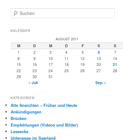
S
u
c
h
KALENDER
e
AUGUST 2011
n
M
D
M
D
F
S
S
1
2
3
4
5
6
7
8
9
10
11
12
13
14
15
16
17
18
19
20
21
22
23
24
25
26
27
28
29
30
31
« Juli
Sep. »
KATEGORIEN
Alte Ansichten – Früher und Heute
Ankündigungen
Brücken
Empfehlungen (Videos und Bilder)
Leseecke
Unterwegs im Saarland