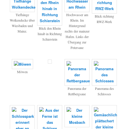
Tiefhänge
Hochwasser am
Blick richtung
Wolkendecke über
Rhein. Im
RWZ-Werk
Wiesbaden und
Hintergrund
Blick den Rhein
Mainz.
rechts der mainzer
hinab in Richtung
Hafen. Links der
Schierstein
Übergang zur
Petersaue
Möwen
Panorama der
Panorama des
Rettbergsaue
Schlosses