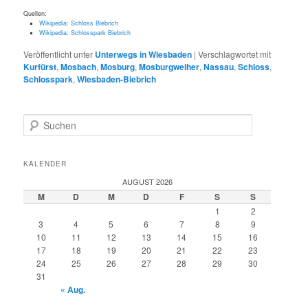
Quellen:
Wikipedia: Schloss Biebrich
Wikipedia: Schlosspark Biebrich
Veröffentlicht unter
Unterwegs in Wiesbaden
|
Verschlagwortet mit
Kurfürst
,
Mosbach
,
Mosburg
,
Mosburgweiher
,
Nassau
,
Schloss
,
Schlosspark
,
Wiesbaden-Biebrich
S
u
c
h
KALENDER
e
AUGUST 2026
n
M
D
M
D
F
S
S
1
2
3
4
5
6
7
8
9
10
11
12
13
14
15
16
17
18
19
20
21
22
23
24
25
26
27
28
29
30
31
« Aug.