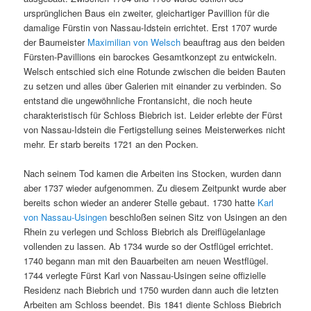
ursprünglichen Baus ein zweiter, gleichartiger Pavillion für die
damalige Fürstin von Nassau-Idstein errichtet. Erst 1707 wurde
der Baumeister
Maximilian von Welsch
beauftrag aus den beiden
Fürsten-Pavillions ein barockes Gesamtkonzept zu entwickeln.
Welsch entschied sich eine Rotunde zwischen die beiden Bauten
zu setzen und alles über Galerien mit einander zu verbinden. So
entstand die ungewöhnliche Frontansicht, die noch heute
charakteristisch für Schloss Biebrich ist. Leider erlebte der Fürst
von Nassau-Idstein die Fertigstellung seines Meisterwerkes nicht
mehr. Er starb bereits 1721 an den Pocken.
Nach seinem Tod kamen die Arbeiten ins Stocken, wurden dann
aber 1737 wieder aufgenommen. Zu diesem Zeitpunkt wurde aber
bereits schon wieder an anderer Stelle gebaut. 1730 hatte
Karl
von Nassau-Usingen
beschloßen seinen Sitz von Usingen an den
Rhein zu verlegen und Schloss Biebrich als Dreiflügelanlage
vollenden zu lassen. Ab 1734 wurde so der Ostflügel errichtet.
1740 begann man mit den Bauarbeiten am neuen Westflügel.
1744 verlegte Fürst Karl von Nassau-Usingen seine offizielle
Residenz nach Biebrich und 1750 wurden dann auch die letzten
Arbeiten am Schloss beendet. Bis 1841 diente Schloss Biebrich