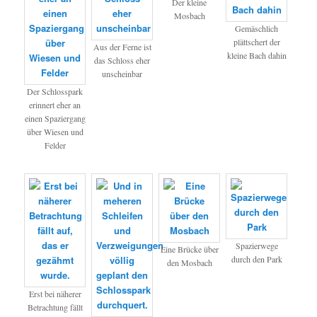
Der kleine
Mosbach
Gemäschlich
plättschert der
Aus der Ferne ist
kleine Bach dahin
das Schloss eher
unscheinbar
Der Schlosspark
erinnert eher an
einen Spaziergang
über Wiesen und
Felder
Spazierwege
Eine Brücke über
durch den Park
den Mosbach
Erst bei näherer
Betrachtung fällt