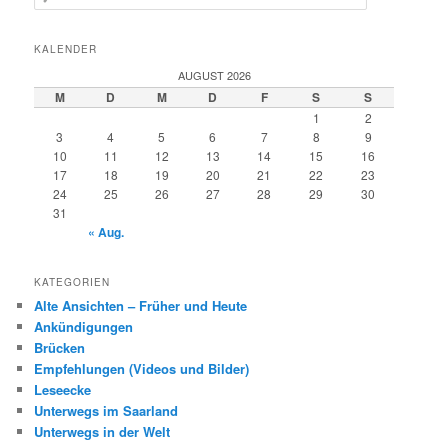
u
c
h
KALENDER
e
AUGUST 2026
n
M
D
M
D
F
S
S
1
2
3
4
5
6
7
8
9
10
11
12
13
14
15
16
17
18
19
20
21
22
23
24
25
26
27
28
29
30
31
« Aug.
KATEGORIEN
Alte Ansichten – Früher und Heute
Ankündigungen
Brücken
Empfehlungen (Videos und Bilder)
Leseecke
Unterwegs im Saarland
Unterwegs in der Welt