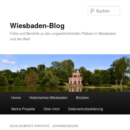
Zum
Zum
Inhalt
sekundären
Such
wechseln
Inhalt
wechseln
Wiesbaden-Blog
Fotos und Berichte zu den ungewöhnlichsten Plätzen in Wiesbaden
und der Welt
Hauptmenü
Home
Historisches Wiesbaden
Brücken
Meine Projekte
Über mich
Datenschutzerklärung
SCHLAGWORT-ARCHIVE:
JOHANNISBURG