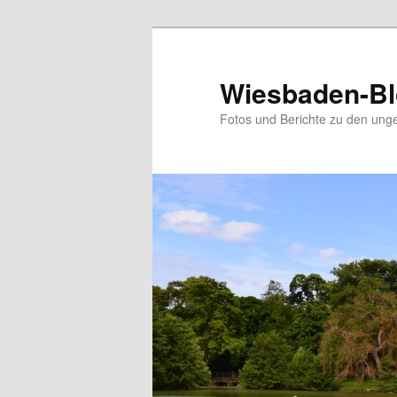
Zum
Zum
Inhalt
sekundären
wechseln
Inhalt
Wiesbaden-B
wechseln
Fotos und Berichte zu den ung