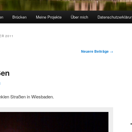
en
Brücken
Meine Projekte
Über mich
Datenschutzerkläru
ER 2011
Neuere Beiträge
→
ßen
1
unklen Straßen in Wiesbaden.