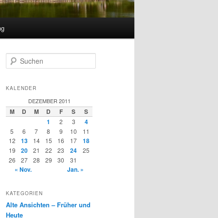
ng
S
u
c
h
KALENDER
e
DEZEMBER 2011
n
M
D
M
D
F
S
S
1
2
3
4
5
6
7
8
9
10
11
12
13
14
15
16
17
18
19
20
21
22
23
24
25
26
27
28
29
30
31
« Nov.
Jan. »
KATEGORIEN
Alte Ansichten – Früher und
Heute