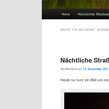
Hauptmenü
Home
Historisches Wiesbad
ARCHIV FÜR DEN MONAT:
DEZEMB
Beitragsnavigation
Nächtliche Stra
Veröffentlicht am
13. Dezember 201
Heute nur kurz ein Bild von d