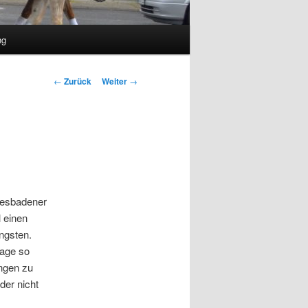
ng
Beitragsnavigation
←
Zurück
Weiter
→
wiesbadener
l einen
ngsten.
Tage so
ngen zu
der nicht