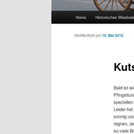
Hauptmenü
Home
Historisches Wiesbad
Veröffentlicht am
10. Mai 2016
Kut
Bald ist w
Pfingsttun
speziellen
Leider hat
sonnig un
regnen, al
so viele B