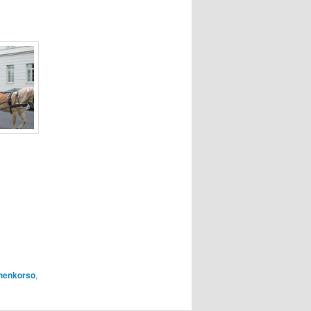
henkorso
,