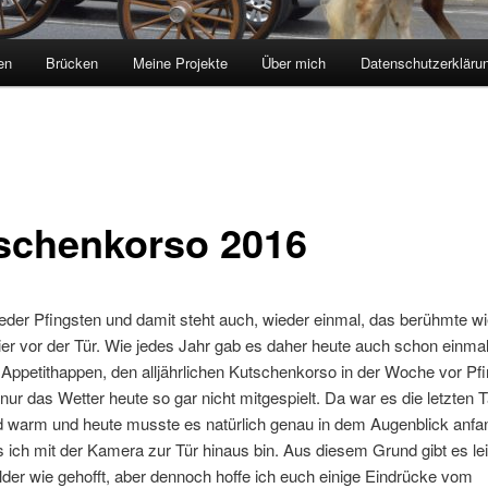
en
Brücken
Meine Projekte
Über mich
Datenschutzerkläru
schenkorso 2016
ieder Pfingsten und damit steht auch, wieder einmal, das berühmte 
ier vor der Tür. Wie jedes Jahr gab es daher heute auch schon einma
 Appetithappen, den alljährlichen Kutschenkorso in der Woche vor Pfi
 nur das Wetter heute so gar nicht mitgespielt. Da war es die letzten 
d warm und heute musste es natürlich genau in dem Augenblick anfa
s ich mit der Kamera zur Tür hinaus bin. Aus diesem Grund gibt es lei
ilder wie gehofft, aber dennoch hoffe ich euch einige Eindrücke vom