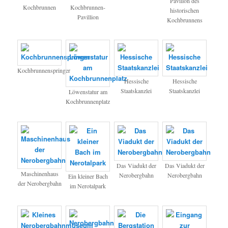
Pavillon des
Kochbrunnen
Kochbrunnen-
historischen
Pavillion
Kochbrunnens
Kochbrunnenspringer
Hessische
Hessische
Staatskanzlei
Staatskanzlei
Löwenstatur am
Kochbrunnenplatz
Das Viadukt der
Das Viadukt der
Maschinenhaus
Nerobergbahn
Nerobergbahn
Ein kleiner Bach
der Nerobergbahn
im Nerotalpark