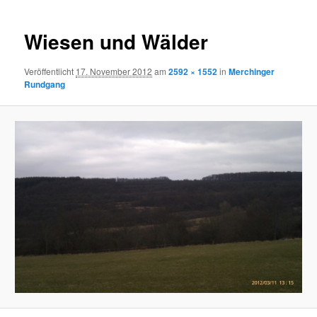
Navigation
Wiesen und Wälder
Veröffentlicht
17. November 2012
am
2592 × 1552
in
Merchinger
Rundgang