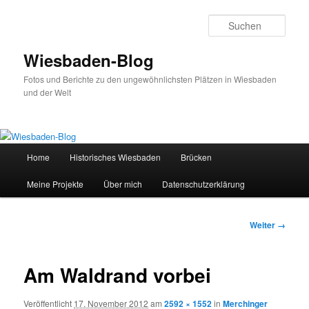
Zum
Inhalt
Such
wechseln
Wiesbaden-Blog
Fotos und Berichte zu den ungewöhnlichsten Plätzen in Wiesbaden
und der Welt
Hauptmenü
Home
Historisches Wiesbaden
Brücken
Meine Projekte
Über mich
Datenschutzerklärung
Bilder-
Weiter →
Navigation
Am Waldrand vorbei
Veröffentlicht
17. November 2012
am
2592 × 1552
in
Merchinger