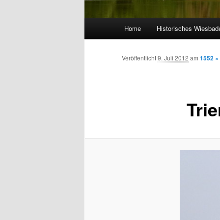
Hauptmenü
Home
Historisches Wiesbad
Veröffentlicht
9. Juli 2012
am
1552 ×
Tri