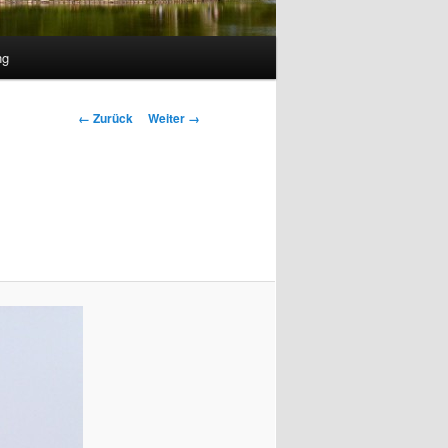
ng
Bilder-
← Zurück
Weiter →
Navigation