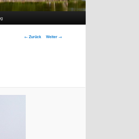
ng
Bilder-
← Zurück
Weiter →
Navigation